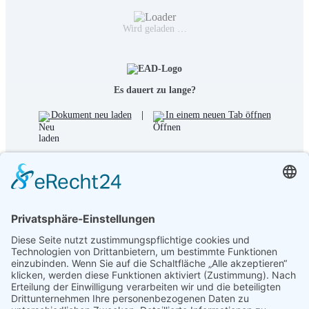
Wird geladen …
Es dauert zu lange?
Dokument neu laden
|
In einem neuen Tab öffnen
Download [69.68 KB]
Frowinias Küche
Backrezepte
Frühstücksrezepte