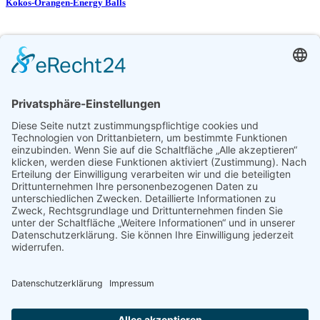
Kokos-Orangen-Energy Balls
Bunter Linseneintopf
Frowinias Küche
Backrezepte
Frühstücksrezepte
Desserts
Kochrezepte
Impressum
Datenschutz