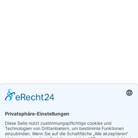
Download [70.37 KB]
Frowinias Küche