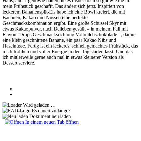
Haus, aber irgendwie hatten die es bisher noch so gut wie nie in
mein Frühstück geschafft. Das ändert sich jetzt. Inspiriert von
leckerem Bananensplit-Eis habe ich eine Bowl kreiert, die mit
Bananen, Kakao und Nüssen eine perfekte
Geschmackskombination ergibt. Eine große Schüssel Skyr mit
etwas Kakaopulver, nach Belieben gesüßt – in meinem Fall mit
Flavour Drops Geschmacksrichtung Vollmilchschokolade –, darauf
eine klein geschnittene Banane, ein paar Kakao Nibs und
Haselnüsse. Fertig ist ein leckeres, schnell gemachtes Frühstück, das
mich fröhlich und voller Energie in den Tag starten lässt. Und das
ich mittlerweile gerne auch mal in etwas kleinerer Version als
Dessert serviere.
Wird geladen …
Es dauert zu lange?
Dokument neu laden
|
In einem neuen Tab öffnen