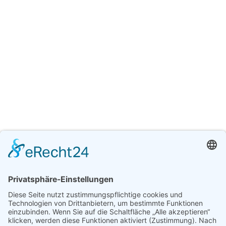
Download [60.28 KB]
Frowinias Küche