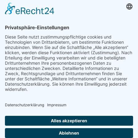
Frowinias Küche
Backrezepte
Frühstücksrezepte
Desserts
Kochrezepte
Impressum
Datenschutz
Cookie-Einstellungen
Folge mir: