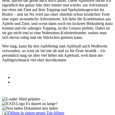
liebe, dürfen die gerne auch noch daran. Diese Apfeltorte backe ich
eigentlich das ganze Jahr über immer mal wieder, zur Adventszeit
nur eben mit Zimt auf dem Topping und Spekulatiusgewürz im
Boden – und im Nu wird aus einer ohnehin schon köstlichen Torte
eine super aromatische Adventstorte. Ich liebe die Kombination aus
Äpfeln und Zimt, und wenn dann noch ein lockerer Biskuitteig dazu
kommt und ein sahniges Topping, ist der Genuss perfekt. Dabei ist
sie gar nicht mal so eine Wahnsinns-Kalorienbombe, sodass man
sich davon ruhig mal ein Stückchen gönnen kann.
Wer mag, kann für den Apfelbelag statt Apfelsaft auch Weißwein
verwenden, so wird sie bei mir ab und zu für Feste bestellt – ich
persönlich mag sie aber viel lieber mit Apfelsaft, weil dann der
Apfelgeschmack viel eher durchkommt.
Wird geladen …
Es dauert zu lange?
Dokument neu laden
|
In einem neuen Tab öffnen